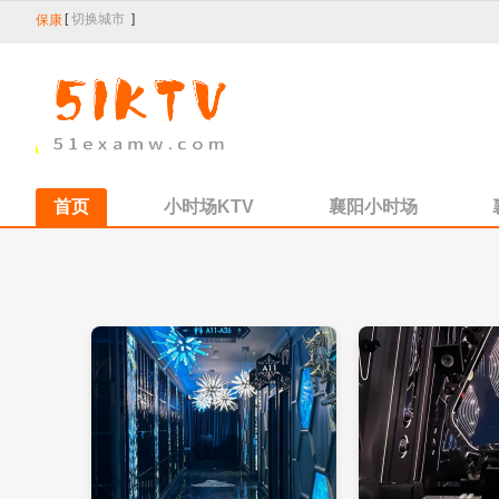
[
切换城市
]
保康
首页
小时场KTV
襄阳小时场