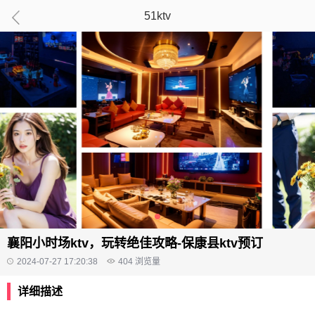
51ktv
襄阳小时场ktv，玩转绝佳攻略-保康县ktv预订
2024-07-27 17:20:38
404
浏览量
详细描述