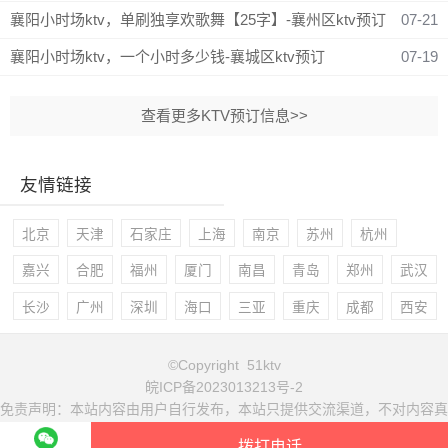
襄阳小时场ktv，单刷独享欢歌舞【25字】-襄州区ktv预订
07-21
襄阳小时场ktv，一个小时多少钱-襄城区ktv预订
07-19
查看更多KTV预订信息>>
友情链接
北京
天津
石家庄
上海
南京
苏州
杭州
嘉兴
合肥
福州
厦门
南昌
青岛
郑州
武汉
长沙
广州
深圳
海口
三亚
重庆
成都
西安
©Copyright 51ktv
皖ICP备2023013213号-2
免责声明：本站内容由用户自行发布，本站只提供交流渠道，不对内容真
实性负责！
拨打电话