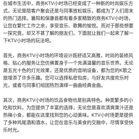
在城市生活中，商务KTV小时场已经变成了一种新的时尚娱乐方
式，无论是陪客户聚会还是与同事放松娱乐，都成为了人们周末
的热门选择。襄阳和保康县都有着多家精致的商务KTV小时场，
让您在繁忙工作之余，享受音乐、歌舞的愉悦。而对于那些想要
一探究竟，却又不甚了解的朋友们，下面就让我们一起来了解一
下KTV小时场的玩法吧。
首先，商务KTV小时场的环境设计既舒适又高雅，时尚的装修风
格、贴心的服务让您仿佛置身于一个充满温馨的音乐世界。无论
是五光十色的灯光效果，还是优质的音响设备，都为您的K歌之
旅增添了许多乐趣。您可以选择私密包房，与好友共度欢乐时
光，或者与同事们组团热烈演绎一曲曲经典金曲。
其次，商务KTV小时场的饮品食物也是别具特色。种类繁多的小
吃和饮料，为您提供了丰富的选择，无论您是喜欢清爽果汁还是
热辣小食，都能在这里找到您的心动美味。KTV小时场更是提供
了多种鸡尾酒和酒水，让您在音乐与美食的交融中，尽情享受快
乐时光。