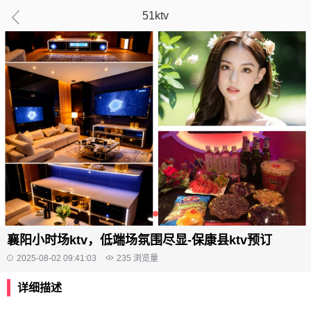
51ktv
襄阳小时场ktv，低端场氛围尽显-保康县ktv预订
2025-08-02 09:41:03
235
浏览量
详细描述