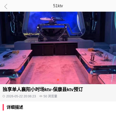
51ktv
独享单人襄阳小时场ktv-保康县ktv预订
2026-05-22 20:06:23
50
浏览量
详细描述