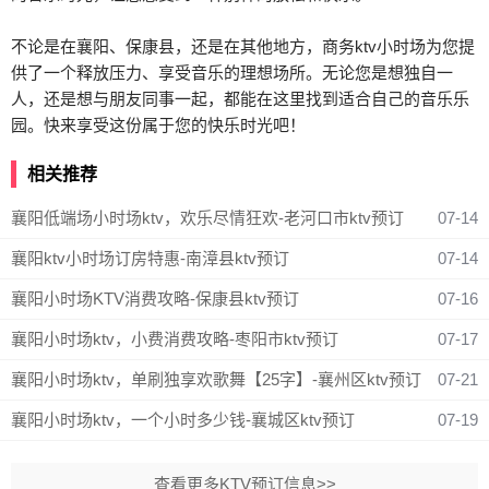
不论是在襄阳、保康县，还是在其他地方，商务ktv小时场为您提
供了一个释放压力、享受音乐的理想场所。无论您是想独自一
人，还是想与朋友同事一起，都能在这里找到适合自己的音乐乐
园。快来享受这份属于您的快乐时光吧！
相关推荐
襄阳低端场小时场ktv，欢乐尽情狂欢-老河口市ktv预订
07-14
襄阳ktv小时场订房特惠-南漳县ktv预订
07-14
襄阳小时场KTV消费攻略-保康县ktv预订
07-16
襄阳小时场ktv，小费消费攻略-枣阳市ktv预订
07-17
襄阳小时场ktv，单刷独享欢歌舞【25字】-襄州区ktv预订
07-21
襄阳小时场ktv，一个小时多少钱-襄城区ktv预订
07-19
查看更多KTV预订信息>>